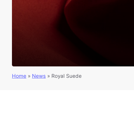
Home
»
News
»
Royal Suede