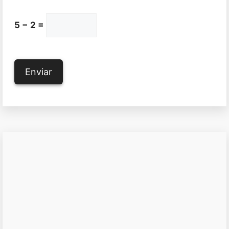
5 − 2 =